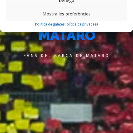
PENYA
Denega
BARCELONISTA
Mostra les preferències
Política de galetes
Política de privadesa
MATARÓ
FANS DEL BARÇA DE MATARÓ