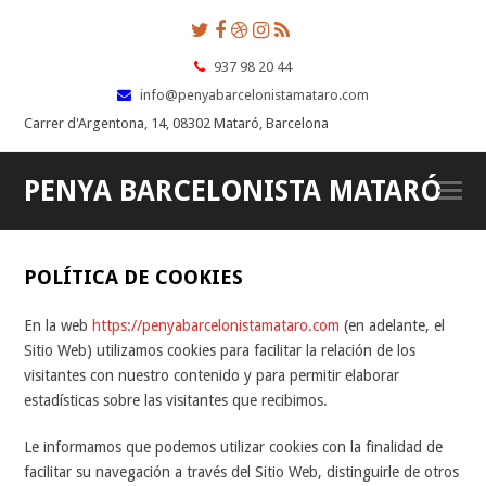
Twitter
Facebook
Dribbble
Instagram
RSS
937 98 20 44
info@penyabarcelonistamataro.com
Carrer d'Argentona, 14, 08302 Mataró, Barcelona
PENYA BARCELONISTA MATARÓ
O
Mo
M
POLÍTICA DE COOKIES
En la web
https://penyabarcelonistamataro.com
(en adelante, el
Sitio Web) utilizamos cookies para facilitar la relación de los
visitantes con nuestro contenido y para permitir elaborar
estadísticas sobre las visitantes que recibimos.
Le informamos que podemos utilizar cookies con la finalidad de
facilitar su navegación a través del Sitio Web, distinguirle de otros