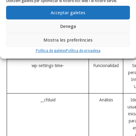
Utilitzem galetes per optimitzar el nostre lloc web i el nostre servei.
Acceptar galetes
Denega
wp-settings-
Funcionalidad
Si
pers
Mostra les preferències
In
Política de galetes
Política de privadesa
U
wp-settings-time-
Funcionalidad
Si
pers
In
U
__cfduid
Análisis
Ide
usua
inic
para
a