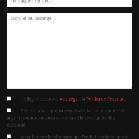
He llegit i accepto el
Avís Legal
i la
Política de Privacitat
.
Declaro, sota la pròpia responsabilitat, ser major de 18
anys i responc de manera exclusiva de la veracitat de dita
declaració.
Accepto rebre la informació que l'entitat consideri oportú