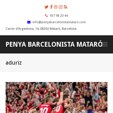
Twitter
Facebook
Dribbble
Instagram
RSS
937 98 20 44
info@penyabarcelonistamataro.com
Carrer d'Argentona, 14, 08302 Mataró, Barcelona
PENYA BARCELONISTA MATARÓ
O
Mo
M
aduriz