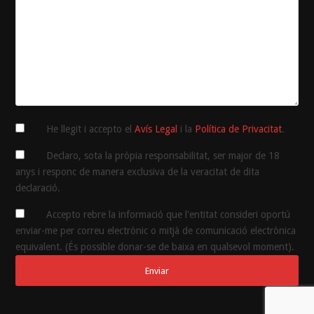
He llegit i accepto el
Avís Legal
i la
Política de Privacitat
.
Declaro, sota la pròpia responsabilitat, ser major de 18
anys i responc de manera exclusiva de la veracitat de dita
declaració.
Accepto rebre la informació que l'entitat consideri oportú
enviar-me per correu electrònic o mitjà de comunicació electrònica
equivalent. (És possible donar-se de baixa en qualsevol moment).