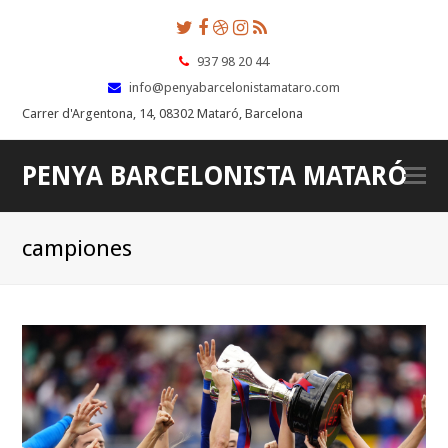
Twitter
Facebook
Dribbble
Instagram
RSS
937 98 20 44
info@penyabarcelonistamataro.com
Carrer d'Argentona, 14, 08302 Mataró, Barcelona
PENYA BARCELONISTA MATARÓ
O
Mo
M
campiones