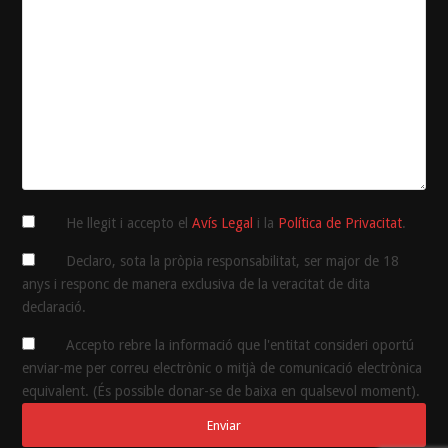
He llegit i accepto el
Avís Legal
i la
Política de Privacitat
.
Declaro, sota la pròpia responsabilitat, ser major de 18
anys i responc de manera exclusiva de la veracitat de dita
declaració.
Accepto rebre la informació que l'entitat consideri oportú
enviar-me per correu electrònic o mitjà de comunicació electrònica
equivalent. (És possible donar-se de baixa en qualsevol moment).